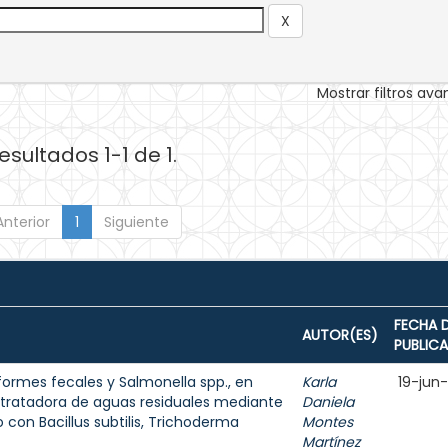
Mostrar filtros av
esultados 1-1 de 1.
Anterior
1
Siguiente
FECHA 
AUTOR(ES)
PUBLIC
formes fecales y Salmonella spp., en
Karla
19-jun
 tratadora de aguas residuales mediante
Daniela
on Bacillus subtilis, Trichoderma
Montes
Martínez