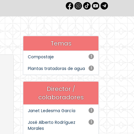
Temas
Compostaje
1
Plantas tratadoras de agua
1
Director /
colaboradores
Janet Ledesma García
1
José Alberto Rodríguez
1
Morales