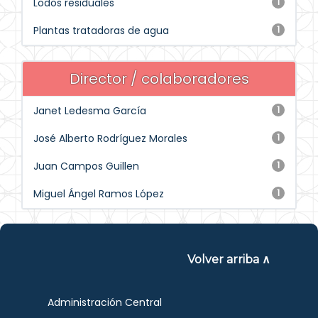
Lodos residuales
1
Plantas tratadoras de agua
1
Director / colaboradores
Janet Ledesma García
1
José Alberto Rodríguez Morales
1
Juan Campos Guillen
1
Miguel Ángel Ramos López
1
Volver arriba ∧
Administración Central