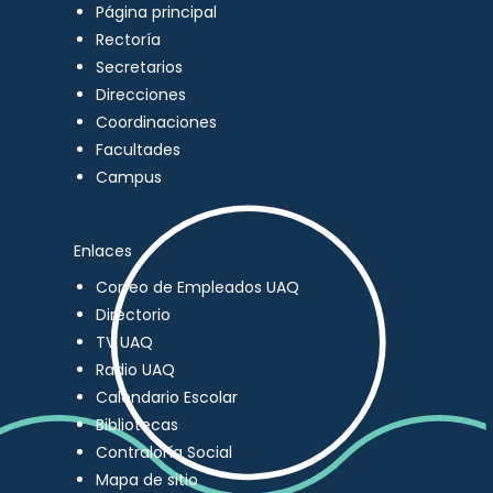
Página principal
Rectoría
Secretarios
Direcciones
Coordinaciones
Facultades
Campus
Enlaces
Correo de Empleados UAQ
Directorio
TV UAQ
Radio UAQ
Calendario Escolar
Bibliotecas
Contraloría Social
Mapa de sitio