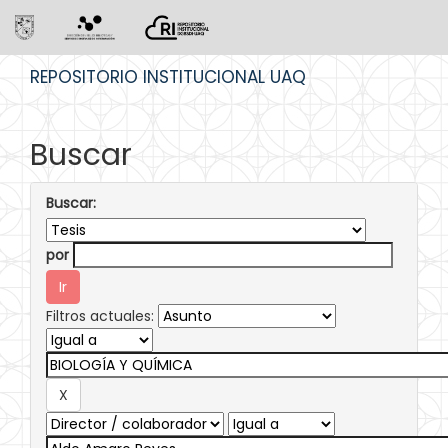
Skip
REPOSITORIO INSTITUCIONAL UAQ
navigation
Buscar
Buscar:
por
Filtros actuales: