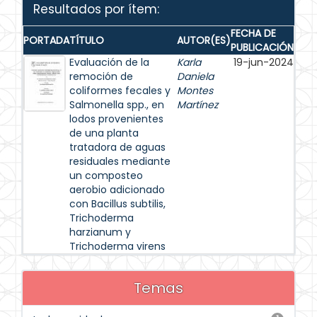
Resultados por ítem:
FECHA DE
PORTADA
TÍTULO
AUTOR(ES)
PUBLICACIÓN
Evaluación de la
Karla
19-jun-2024
remoción de
Daniela
coliformes fecales y
Montes
Salmonella spp., en
Martínez
lodos provenientes
de una planta
tratadora de aguas
residuales mediante
un composteo
aerobio adicionado
con Bacillus subtilis,
Trichoderma
harzianum y
Trichoderma virens
Temas