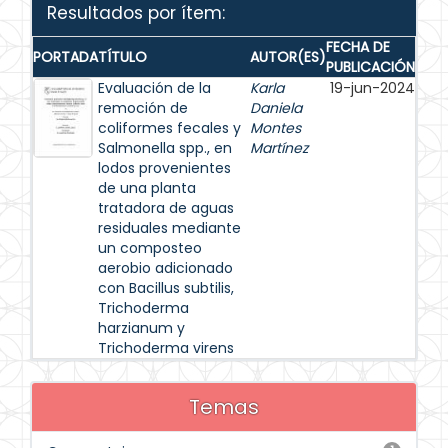
Resultados por ítem:
FECHA DE
PORTADA
TÍTULO
AUTOR(ES)
PUBLICACIÓN
Evaluación de la
Karla
19-jun-2024
remoción de
Daniela
coliformes fecales y
Montes
Salmonella spp., en
Martínez
lodos provenientes
de una planta
tratadora de aguas
residuales mediante
un composteo
aerobio adicionado
con Bacillus subtilis,
Trichoderma
harzianum y
Trichoderma virens
Temas