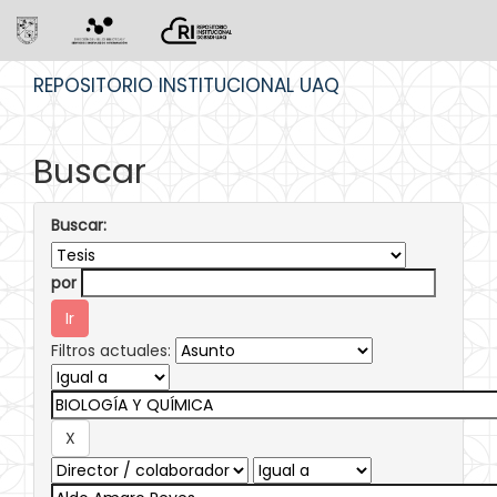
Skip
REPOSITORIO INSTITUCIONAL UAQ
navigation
Buscar
Buscar:
por
Filtros actuales: