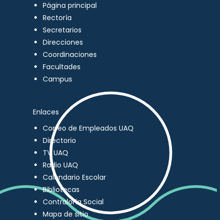
Página principal
Rectoría
Secretarios
Direcciones
Coordinaciones
Facultades
Campus
Enlaces
Correo de Empleados UAQ
Directorio
TV UAQ
Radio UAQ
Calendario Escolar
Bibliotecas
Contraloría Social
Mapa de sitio