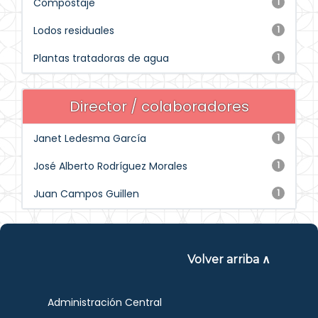
Compostaje
1
Lodos residuales
1
Plantas tratadoras de agua
1
Director / colaboradores
Janet Ledesma García
1
José Alberto Rodríguez Morales
1
Juan Campos Guillen
1
Volver arriba ∧
Administración Central