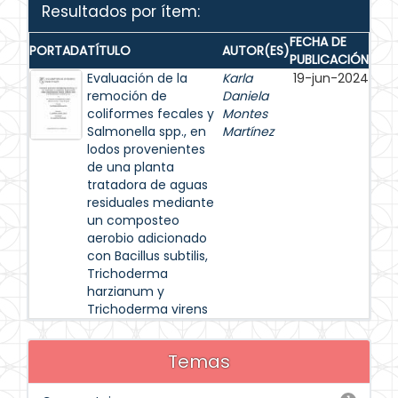
Resultados por ítem:
FECHA DE
PORTADA
TÍTULO
AUTOR(ES)
PUBLICACIÓN
Evaluación de la
Karla
19-jun-2024
remoción de
Daniela
coliformes fecales y
Montes
Salmonella spp., en
Martínez
lodos provenientes
de una planta
tratadora de aguas
residuales mediante
un composteo
aerobio adicionado
con Bacillus subtilis,
Trichoderma
harzianum y
Trichoderma virens
Temas