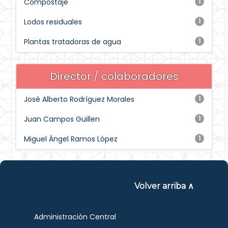
Compostaje
1
Lodos residuales
1
Plantas tratadoras de agua
1
Director / colaboradores
José Alberto Rodríguez Morales
1
Juan Campos Guillen
1
Miguel Ángel Ramos López
1
Volver arriba ∧
Administración Central