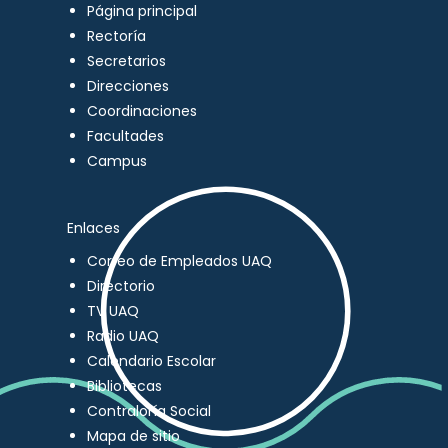
Página principal
Rectoría
Secretarios
Direcciones
Coordinaciones
Facultades
Campus
Enlaces
Correo de Empleados UAQ
Directorio
TV UAQ
Radio UAQ
Calendario Escolar
Bibliotecas
Contraloría Social
Mapa de sitio