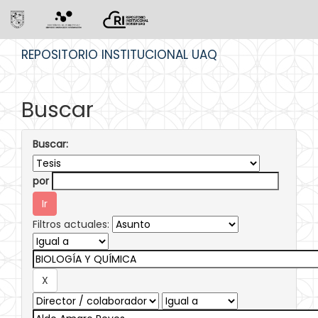
Skip
REPOSITORIO INSTITUCIONAL UAQ
navigation
Buscar
Buscar:
por
Filtros actuales: