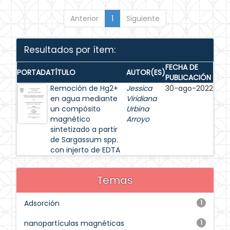
Anterior
1
Siguiente
Resultados por ítem:
FECHA DE
PORTADA
TÍTULO
AUTOR(ES)
PUBLICACIÓN
Remoción de Hg2+
Jessica
30-ago-2022
en agua mediante
Viridiana
un compósito
Urbina
magnético
Arroyo
sintetizado a partir
de Sargassum spp.
con injerto de EDTA
Temas
Adsorción
1
nanopartículas magnéticas
1