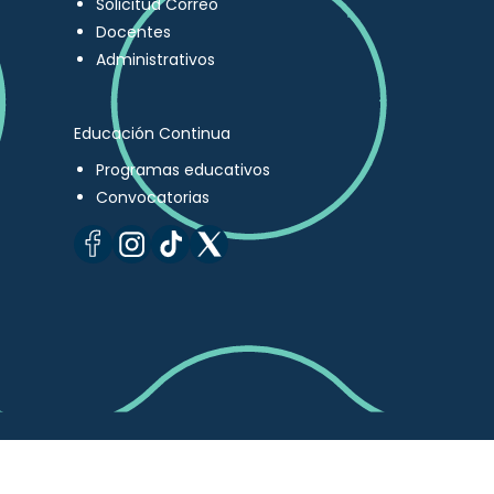
Solicitud Correo
Docentes
Administrativos
Educación Continua
Programas educativos
Convocatorias