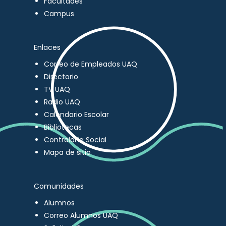
Facultades
Campus
Enlaces
Correo de Empleados UAQ
Directorio
TV UAQ
Radio UAQ
Calendario Escolar
Bibliotecas
Contraloría Social
Mapa de sitio
Comunidades
Alumnos
Correo Alumnos UAQ