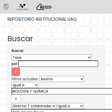
Skip
REPOSITORIO INSTITUCIONAL UAQ
navigation
Buscar
Buscar:
por
Filtros actuales: