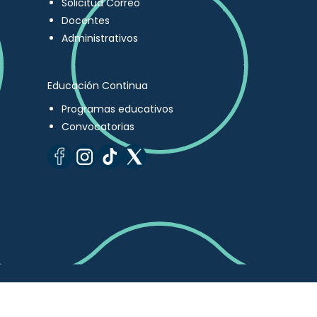
Solicitud Correo
Docentes
Administrativos
Educación Continua
Programas educativos
Convocatorias