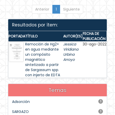
Anterior
1
Siguiente
Resultados por ítem:
FECHA DE
PORTADA
TÍTULO
AUTOR(ES)
PUBLICACIÓN
Remoción de Hg2+
Jessica
30-ago-2022
en agua mediante
Viridiana
un compósito
Urbina
magnético
Arroyo
sintetizado a partir
de Sargassum spp.
con injerto de EDTA
Temas
Adsorción
1
SARGAZO
1