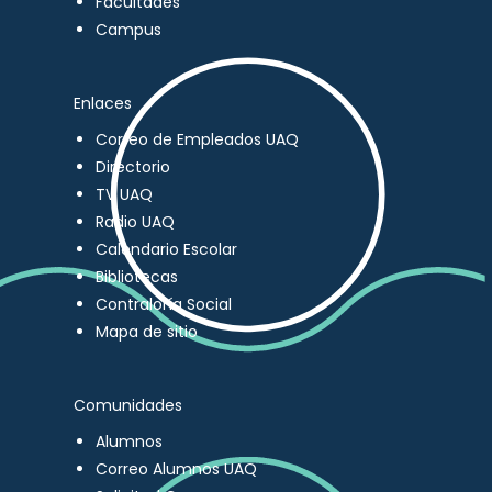
Facultades
Campus
Enlaces
Correo de Empleados UAQ
Directorio
TV UAQ
Radio UAQ
Calendario Escolar
Bibliotecas
Contraloría Social
Mapa de sitio
Comunidades
Alumnos
Correo Alumnos UAQ