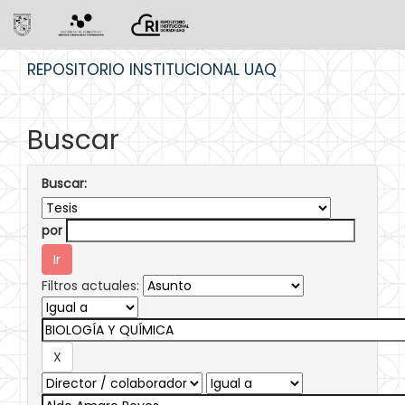
Skip
REPOSITORIO INSTITUCIONAL UAQ
navigation
Buscar
Buscar:
por
Filtros actuales: