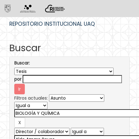
Skip
REPOSITORIO INSTITUCIONAL UAQ
navigation
Buscar
Buscar:
por
Filtros actuales: