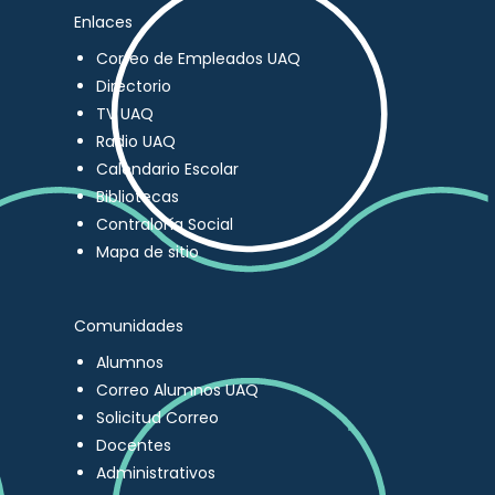
Enlaces
Correo de Empleados UAQ
Directorio
TV UAQ
Radio UAQ
Calendario Escolar
Bibliotecas
Contraloría Social
Mapa de sitio
Comunidades
Alumnos
Correo Alumnos UAQ
Solicitud Correo
Docentes
Administrativos