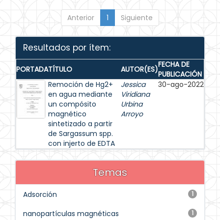
Anterior
1
Siguiente
Resultados por ítem:
FECHA DE
PORTADA
TÍTULO
AUTOR(ES)
PUBLICACIÓN
Remoción de Hg2+
Jessica
30-ago-2022
en agua mediante
Viridiana
un compósito
Urbina
magnético
Arroyo
sintetizado a partir
de Sargassum spp.
con injerto de EDTA
Temas
Adsorción
1
nanopartículas magnéticas
1