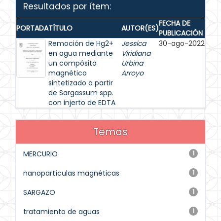
Resultados por ítem:
FECHA DE
PORTADA
TÍTULO
AUTOR(ES)
PUBLICACIÓN
Remoción de Hg2+
Jessica
30-ago-2022
en agua mediante
Viridiana
un compósito
Urbina
magnético
Arroyo
sintetizado a partir
de Sargassum spp.
con injerto de EDTA
Temas
MERCURIO
1
nanopartículas magnéticas
1
SARGAZO
1
tratamiento de aguas
1