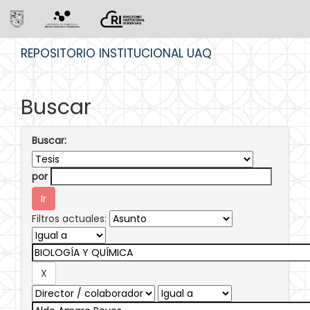
Skip
REPOSITORIO INSTITUCIONAL UAQ
navigation
Buscar
Buscar:
por
Filtros actuales: