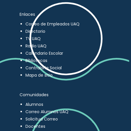
Enlaces
Correo de Empleados UAQ
Directorio
TV UAQ
Radio UAQ
Calendario Escolar
Bibliotecas
Contraloría Social
Mapa de sitio
Comunidades
Alumnos
Correo Alumnos UAQ
Solicitud Correo
Docentes