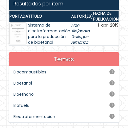
Resultados por ítem:
FECHA DE
PORTADA
TÍTULO
AUTOR(ES)
PUBLICACIÓN
Sistema de
Ivan
1-abr-2019
electrofermentación
Alejandro
para la producción
Gallegos
de bioetanol
Almanza
Temas
Biocombustibles
1
Bioetanol
1
Bioethanol
1
Biofuels
1
Electrofermentación
1