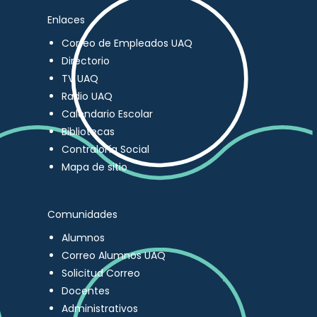
Enlaces
Correo de Empleados UAQ
Directorio
TV UAQ
Radio UAQ
Calendario Escolar
Bibliotecas
Contraloría Social
Mapa de sitio
Comunidades
Alumnos
Correo Alumnos UAQ
Solicitud Correo
Docentes
Administrativos