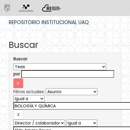
Skip
REPOSITORIO INSTITUCIONAL UAQ
navigation
Buscar
Buscar:
por
Filtros actuales: