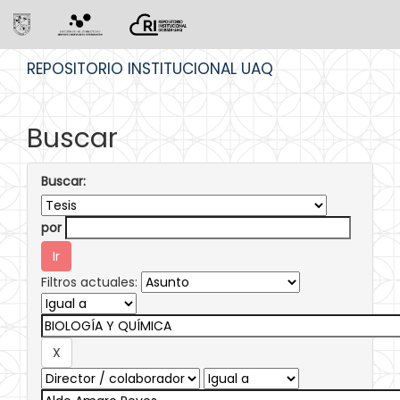
Skip
REPOSITORIO INSTITUCIONAL UAQ
navigation
Buscar
Buscar:
por
Filtros actuales: