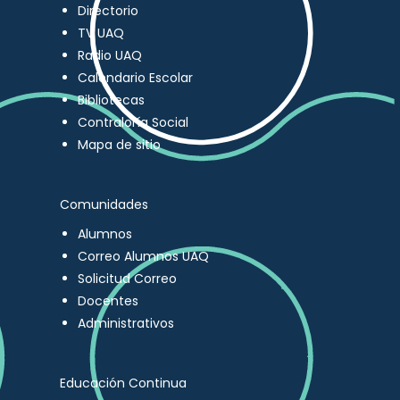
Directorio
TV UAQ
Radio UAQ
Calendario Escolar
Bibliotecas
Contraloría Social
Mapa de sitio
Comunidades
Alumnos
Correo Alumnos UAQ
Solicitud Correo
Docentes
Administrativos
Educación Continua