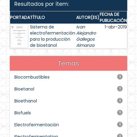
Resultados por ítem:
FECHA DE
PORTADA
TÍTULO
AUTOR(ES)
PUBLICACIÓN
Sistema de
Ivan
1-abr-2019
electrofermentación
Alejandro
para la producción
Gallegos
de bioetanol
Almanza
Temas
Biocombustibles
1
Bioetanol
1
Bioethanol
1
Biofuels
1
Electrofermentación
1
Electrofermentation
1