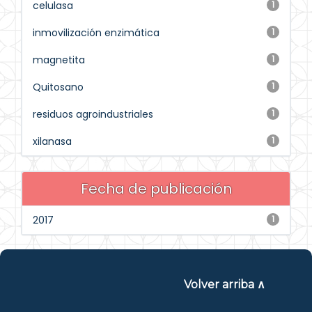
celulasa
1
inmovilización enzimática
1
magnetita
1
Quitosano
1
residuos agroindustriales
1
xilanasa
1
Fecha de publicación
2017
1
Volver arriba ∧