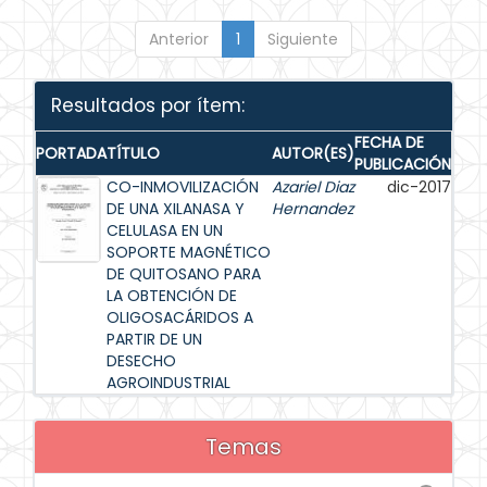
Anterior
1
Siguiente
Resultados por ítem:
FECHA DE
PORTADA
TÍTULO
AUTOR(ES)
PUBLICACIÓN
CO-INMOVILIZACIÓN
Azariel Diaz
dic-2017
DE UNA XILANASA Y
Hernandez
CELULASA EN UN
SOPORTE MAGNÉTICO
DE QUITOSANO PARA
LA OBTENCIÓN DE
OLIGOSACÁRIDOS A
PARTIR DE UN
DESECHO
AGROINDUSTRIAL
Temas