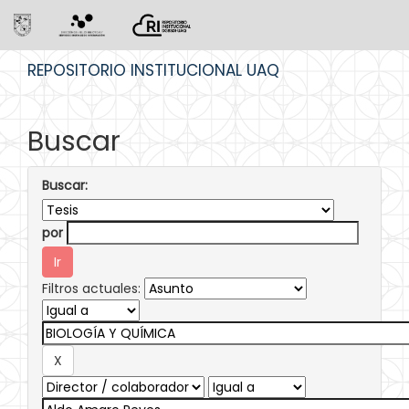
Skip
REPOSITORIO INSTITUCIONAL UAQ
navigation
Buscar
Buscar:
por
Filtros actuales: