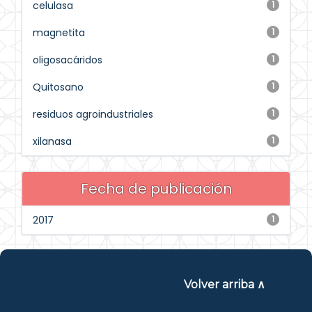
celulasa
1
magnetita
1
oligosacáridos
1
Quitosano
1
residuos agroindustriales
1
xilanasa
1
Fecha de publicación
2017
1
Volver arriba ∧