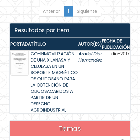
Anterior
1
Siguiente
Resultados por ítem:
FECHA DE
PORTADA
TÍTULO
AUTOR(ES)
PUBLICACIÓN
CO-INMOVILIZACIÓN
Azariel Diaz
dic-2017
DE UNA XILANASA Y
Hernandez
CELULASA EN UN
SOPORTE MAGNÉTICO
DE QUITOSANO PARA
LA OBTENCIÓN DE
OLIGOSACÁRIDOS A
PARTIR DE UN
DESECHO
AGROINDUSTRIAL
Temas