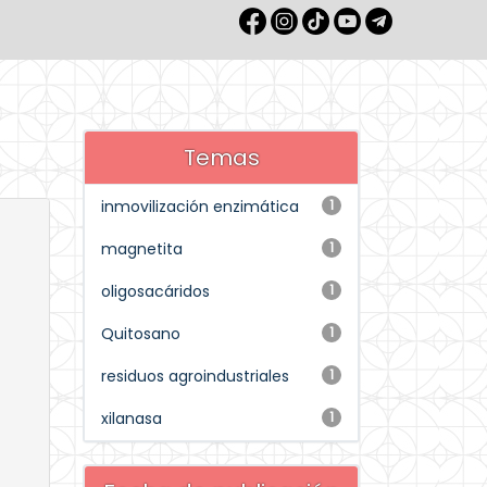
Temas
inmovilización enzimática
1
magnetita
1
oligosacáridos
1
Quitosano
1
residuos agroindustriales
1
xilanasa
1