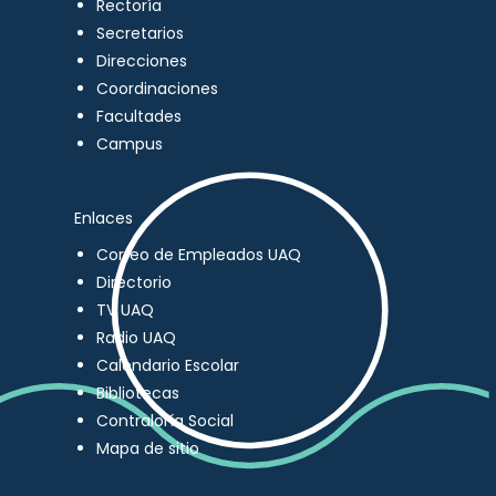
Rectoría
Secretarios
Direcciones
Coordinaciones
Facultades
Campus
Enlaces
Correo de Empleados UAQ
Directorio
TV UAQ
Radio UAQ
Calendario Escolar
Bibliotecas
Contraloría Social
Mapa de sitio