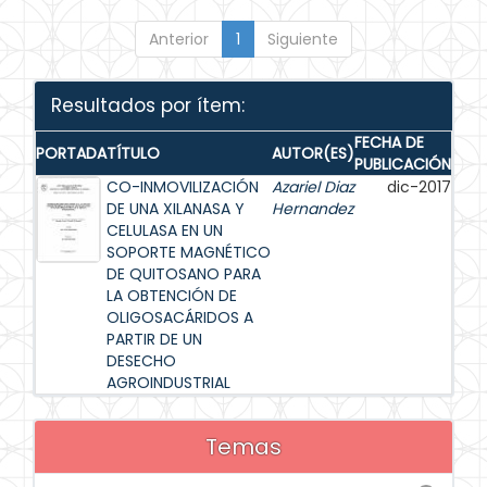
Anterior
1
Siguiente
Resultados por ítem:
FECHA DE
PORTADA
TÍTULO
AUTOR(ES)
PUBLICACIÓN
CO-INMOVILIZACIÓN
Azariel Diaz
dic-2017
DE UNA XILANASA Y
Hernandez
CELULASA EN UN
SOPORTE MAGNÉTICO
DE QUITOSANO PARA
LA OBTENCIÓN DE
OLIGOSACÁRIDOS A
PARTIR DE UN
DESECHO
AGROINDUSTRIAL
Temas