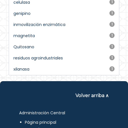
celulasa
1
genipino
1
inmovilización enzimática
1
magnetita
1
Quitosano
1
residuos agroindustriales
1
xilanasa
1
Volver arriba ∧
Administración Central
Página principal