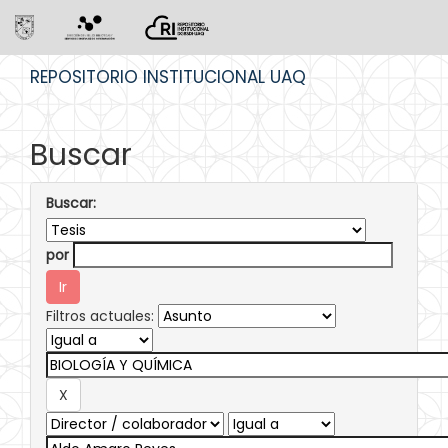
Skip
REPOSITORIO INSTITUCIONAL UAQ
navigation
Buscar
Buscar:
por
Filtros actuales: