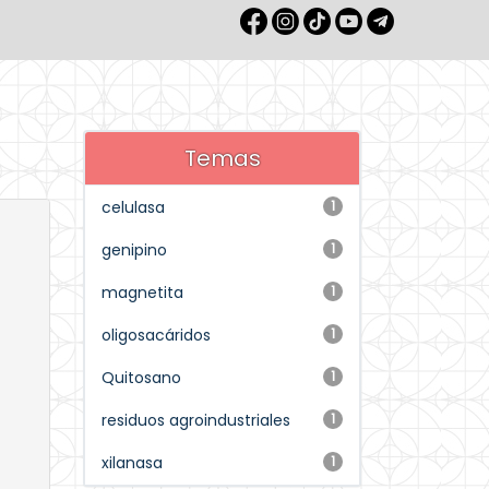
Temas
celulasa
1
genipino
1
magnetita
1
oligosacáridos
1
Quitosano
1
residuos agroindustriales
1
xilanasa
1