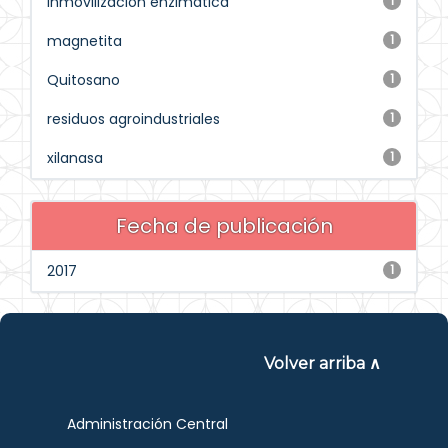
inmovilización enzimática
1
magnetita
1
Quitosano
1
residuos agroindustriales
1
xilanasa
1
Fecha de publicación
2017
1
Volver arriba ∧
Administración Central