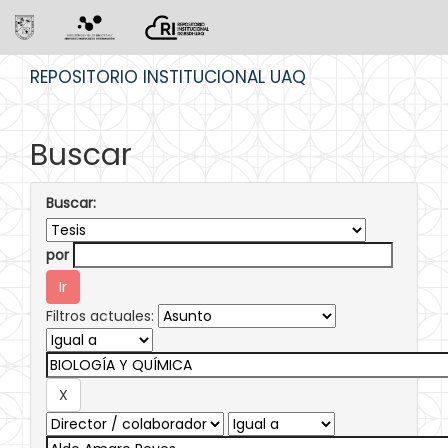
Skip
REPOSITORIO INSTITUCIONAL UAQ
navigation
Buscar
Buscar:
por
Filtros actuales: