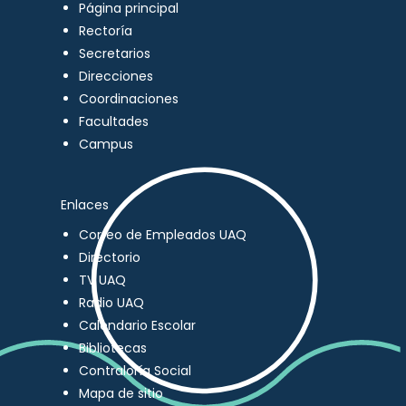
Página principal
Rectoría
Secretarios
Direcciones
Coordinaciones
Facultades
Campus
Enlaces
Correo de Empleados UAQ
Directorio
TV UAQ
Radio UAQ
Calendario Escolar
Bibliotecas
Contraloría Social
Mapa de sitio