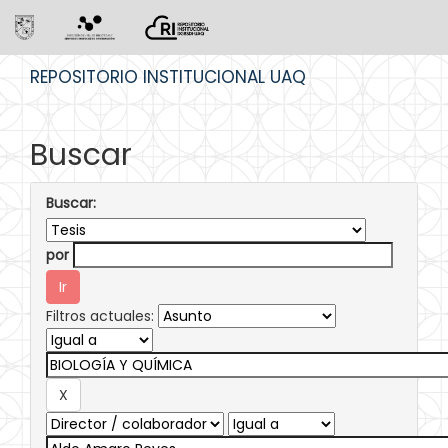
Skip
REPOSITORIO INSTITUCIONAL UAQ
navigation
Buscar
Buscar:
por
Filtros actuales: