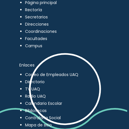
Página principal
Rectoría
Secretarios
Direcciones
Coordinaciones
Facultades
Campus
Enlaces
Correo de Empleados UAQ
Directorio
TV UAQ
Radio UAQ
Calendario Escolar
Bibliotecas
Contraloría Social
Mapa de sitio