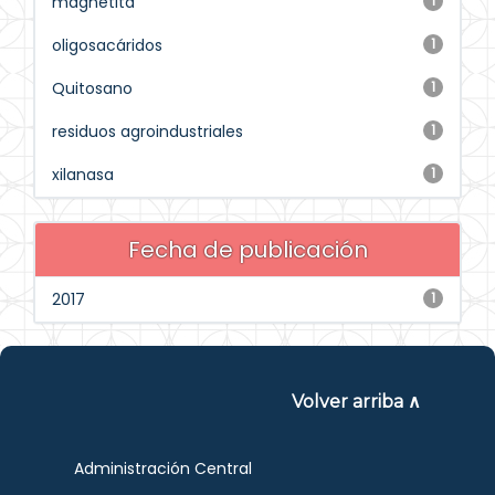
magnetita
1
oligosacáridos
1
Quitosano
1
residuos agroindustriales
1
xilanasa
1
Fecha de publicación
2017
1
Volver arriba ∧
Administración Central