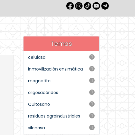
Temas
celulasa
1
inmovilización enzimática
1
magnetita
1
oligosacáridos
1
Quitosano
1
residuos agroindustriales
1
xilanasa
1