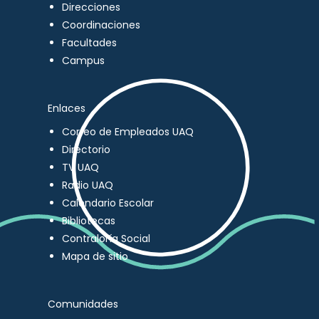
Direcciones
Coordinaciones
Facultades
Campus
Enlaces
Correo de Empleados UAQ
Directorio
TV UAQ
Radio UAQ
Calendario Escolar
Bibliotecas
Contraloría Social
Mapa de sitio
Comunidades