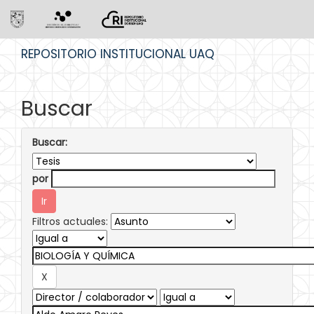
Skip
REPOSITORIO INSTITUCIONAL UAQ
navigation
Buscar
Buscar:
por
Filtros actuales: