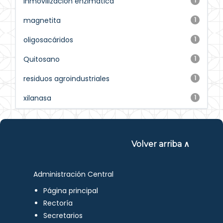
inmovilización enzimática
1
magnetita
1
oligosacáridos
1
Quitosano
1
residuos agroindustriales
1
xilanasa
1
Volver arriba ∧
Administración Central
Página principal
Rectoría
Secretarios