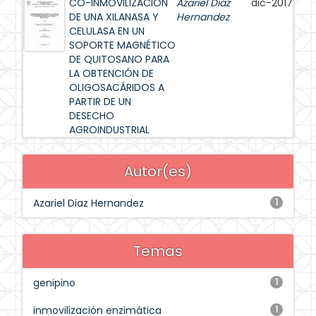
CO-INMOVILIZACIÓN
Azariel Diaz
dic-2017
DE UNA XILANASA Y
Hernandez
CELULASA EN UN
SOPORTE MAGNÉTICO
DE QUITOSANO PARA
LA OBTENCIÓN DE
OLIGOSACÁRIDOS A
PARTIR DE UN
DESECHO
AGROINDUSTRIAL
Autor(es)
Azariel Diaz Hernandez
1
Temas
genipino
1
inmovilización enzimática
1