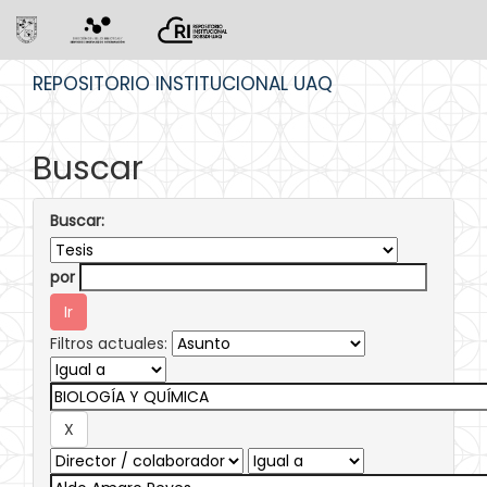
Skip
REPOSITORIO INSTITUCIONAL UAQ
navigation
Buscar
Buscar:
por
Filtros actuales: