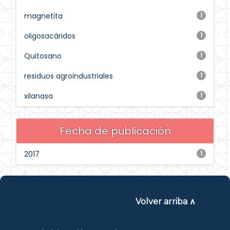
magnetita
1
oligosacáridos
1
Quitosano
1
residuos agroindustriales
1
xilanasa
1
Fecha de publicación
2017
1
Volver arriba ∧