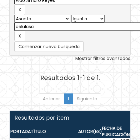
Comenzar nueva busqueda
Mostrar filtros avanzados
Resultados 1-1 de 1.
Anterior
1
Siguiente
Resultados por ítem:
FECHA DE
PORTADA
TÍTULO
AUTOR(ES)
PUBLICACIÓN