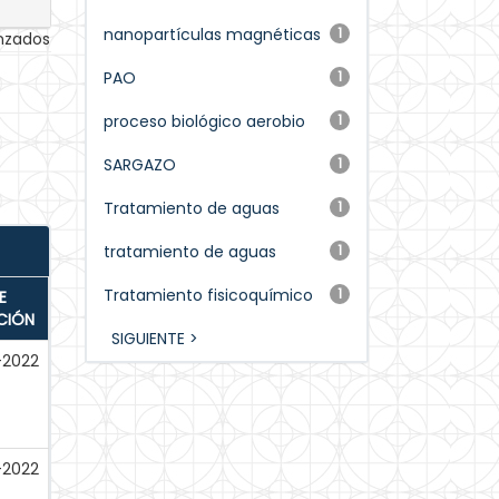
nanopartículas magnéticas
1
anzados
PAO
1
proceso biológico aerobio
1
SARGAZO
1
Tratamiento de aguas
1
tratamiento de aguas
1
Tratamiento fisicoquímico
1
E
CIÓN
SIGUIENTE >
-2022
-2022