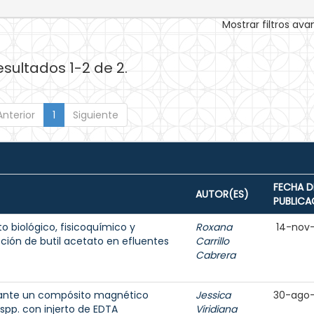
Mostrar filtros av
esultados 1-2 de 2.
Anterior
1
Siguiente
FECHA D
AUTOR(ES)
PUBLICA
 biológico, fisicoquímico y
Roxana
14-nov
ión de butil acetato en efluentes
Carrillo
Cabrera
ante un compósito magnético
Jessica
30-ago
spp. con injerto de EDTA
Viridiana