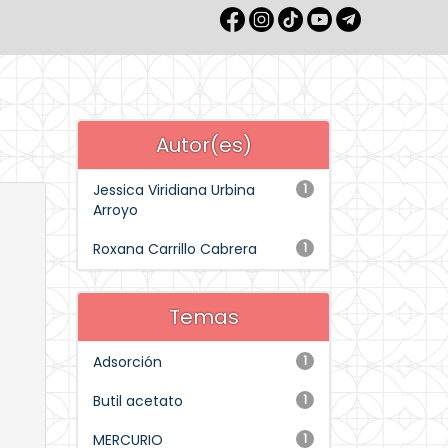
Autor(es)
Jessica Viridiana Urbina
1
Arroyo
Roxana Carrillo Cabrera
1
Temas
Adsorción
1
Butil acetato
1
MERCURIO
1