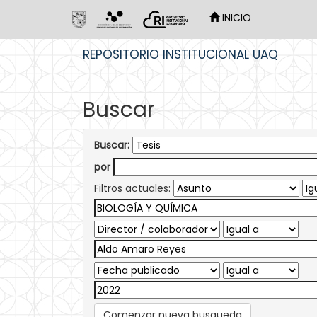
INICIO
Skip
REPOSITORIO INSTITUCIONAL UAQ
navigation
Buscar
Buscar:
por
Filtros actuales:
Comenzar nueva busqueda