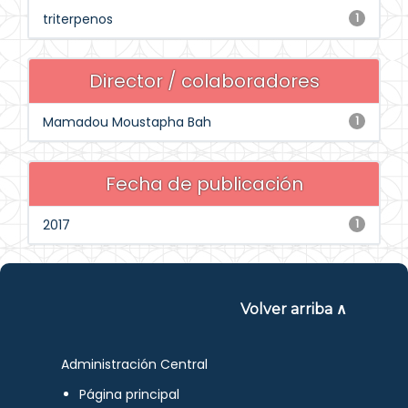
triterpenos
1
Director / colaboradores
Mamadou Moustapha Bah
1
Fecha de publicación
2017
1
Volver arriba ∧
Administración Central
Página principal