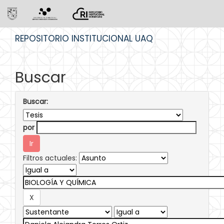
Skip
REPOSITORIO INSTITUCIONAL UAQ
navigation
Buscar
Buscar:
por
Filtros actuales: