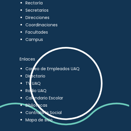
Rectoría
Secretarios
Direcciones
Coordinaciones
Facultades
Campus
Enlaces
Correo de Empleados UAQ
Directorio
TV UAQ
Radio UAQ
Calendario Escolar
Bibliotecas
Contraloría Social
Mapa de sitio