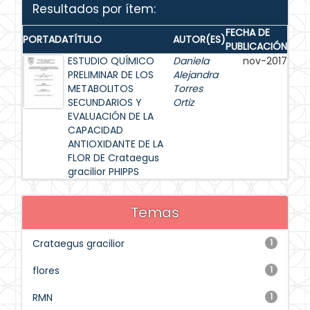
Resultados por ítem:
FECHA DE
PORTADA
TÍTULO
AUTOR(ES)
PUBLICACIÓN
ESTUDIO QUÍMICO
Daniela
nov-2017
PRELIMINAR DE LOS
Alejandra
METABOLITOS
Torres
SECUNDARIOS Y
Ortiz
EVALUACIÓN DE LA
CAPACIDAD
ANTIOXIDANTE DE LA
FLOR DE Crataegus
gracilior PHIPPS
Temas
Crataegus gracilior
1
flores
1
RMN
1