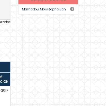
Mamadou Moustapha Bah
1
anzados
DE
ACIÓN
-2017