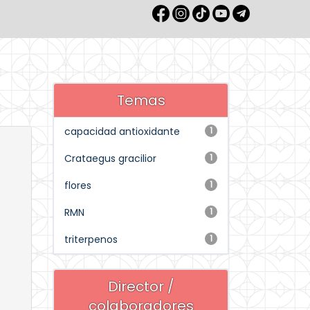
Temas
capacidad antioxidante
1
Crataegus gracilior
1
flores
1
RMN
1
triterpenos
1
Director /
colaboradores