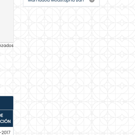
Mamadou Moustapha Bah
anzados
DE
ACIÓN
-2017