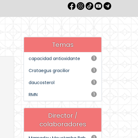
Temas
capacidad antioxidante
1
Crataegus gracilior
1
daucosterol
1
RMN
1
Director /
colaboradores
1