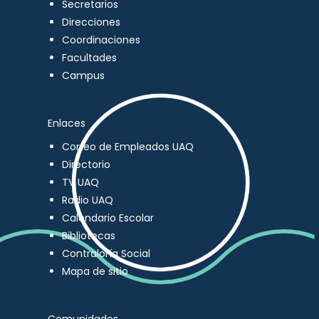
Secretarios
Direcciones
Coordinaciones
Facultades
Campus
Enlaces
Correo de Empleados UAQ
Directorio
TV UAQ
Radio UAQ
Calendario Escolar
Bibliotecas
Contraloría Social
Mapa de sitio