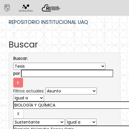
Skip
REPOSITORIO INSTITUCIONAL UAQ
navigation
Buscar
Buscar:
por
Filtros actuales: