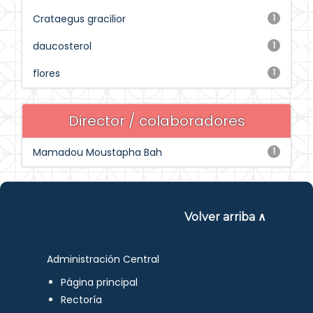
Crataegus gracilior
1
daucosterol
1
flores
1
Director / colaboradores
Mamadou Moustapha Bah
1
Volver arriba ∧
Administración Central
Página principal
Rectoría