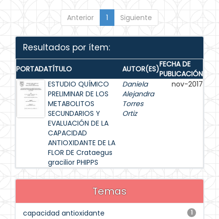
Anterior
1
Siguiente
Resultados por ítem:
FECHA DE
PORTADA
TÍTULO
AUTOR(ES)
PUBLICACIÓN
ESTUDIO QUÍMICO
Daniela
nov-2017
PRELIMINAR DE LOS
Alejandra
METABOLITOS
Torres
SECUNDARIOS Y
Ortiz
EVALUACIÓN DE LA
CAPACIDAD
ANTIOXIDANTE DE LA
FLOR DE Crataegus
gracilior PHIPPS
Temas
capacidad antioxidante
1