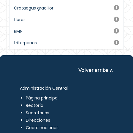
Crataegus gracilior
1
flores
1
RMN
1
triterpenos
1
Volver arriba ∧
Administración Central
Página principal
Rectoría
Secretarios
Direcciones
Coordinaciones