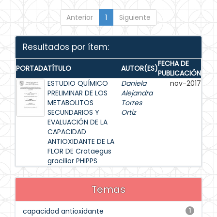
Anterior
1
Siguiente
Resultados por ítem:
FECHA DE
PORTADA
TÍTULO
AUTOR(ES)
PUBLICACIÓN
ESTUDIO QUÍMICO
Daniela
nov-2017
PRELIMINAR DE LOS
Alejandra
METABOLITOS
Torres
SECUNDARIOS Y
Ortiz
EVALUACIÓN DE LA
CAPACIDAD
ANTIOXIDANTE DE LA
FLOR DE Crataegus
gracilior PHIPPS
Temas
capacidad antioxidante
1