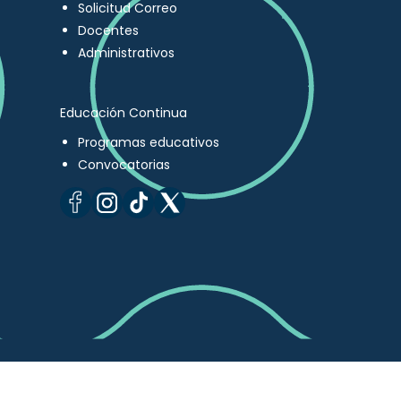
Solicitud Correo
Docentes
Administrativos
Educación Continua
Programas educativos
Convocatorias