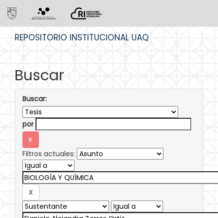
Skip
REPOSITORIO INSTITUCIONAL UAQ
navigation
Buscar
Buscar:
por
Filtros actuales: