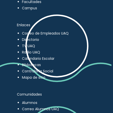
Facultades
Campus
Enlaces
Correo de Empleados UAQ
Directorio
TV UAQ
Radio UAQ
Calendario Escolar
Bibliotecas
Contraloría Social
Mapa de sitio
Comunidades
Alumnos
Correo Alumnos UAQ