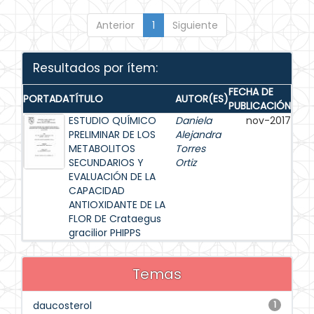
Anterior
1
Siguiente
Resultados por ítem:
FECHA DE
PORTADA
TÍTULO
AUTOR(ES)
PUBLICACIÓN
ESTUDIO QUÍMICO
Daniela
nov-2017
PRELIMINAR DE LOS
Alejandra
METABOLITOS
Torres
SECUNDARIOS Y
Ortiz
EVALUACIÓN DE LA
CAPACIDAD
ANTIOXIDANTE DE LA
FLOR DE Crataegus
gracilior PHIPPS
Temas
daucosterol
1