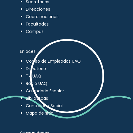
Secretarios
Direcciones
Coordinaciones
Facultades
Campus
Enlaces
Correo de Empleados UAQ
Directorio
TV UAQ
Radio UAQ
Calendario Escolar
Bibliotecas
Contraloría Social
Mapa de sitio