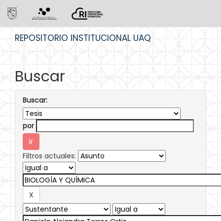
Skip
REPOSITORIO INSTITUCIONAL UAQ
navigation
Buscar
Buscar:
por
Filtros actuales: