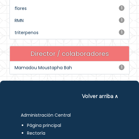
flores
1
RMN
1
triterpenos
1
Director / colaboradores
Mamadou Moustapha Bah
1
Volver arriba ∧
Administración Central
Página principal
Rectoría