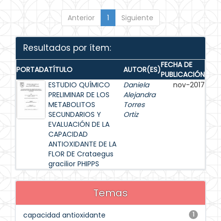
Anterior
1
Siguiente
Resultados por ítem:
FECHA DE
PORTADA
TÍTULO
AUTOR(ES)
PUBLICACIÓN
ESTUDIO QUÍMICO
Daniela
nov-2017
PRELIMINAR DE LOS
Alejandra
METABOLITOS
Torres
SECUNDARIOS Y
Ortiz
EVALUACIÓN DE LA
CAPACIDAD
ANTIOXIDANTE DE LA
FLOR DE Crataegus
gracilior PHIPPS
Temas
capacidad antioxidante
1