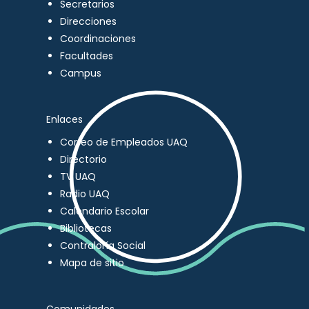
Secretarios
Direcciones
Coordinaciones
Facultades
Campus
Enlaces
Correo de Empleados UAQ
Directorio
TV UAQ
Radio UAQ
Calendario Escolar
Bibliotecas
Contraloría Social
Mapa de sitio