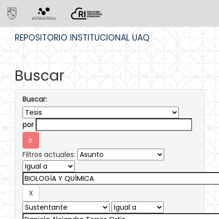
Skip
REPOSITORIO INSTITUCIONAL UAQ
navigation
Buscar
Buscar:
por
Filtros actuales: