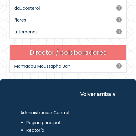
daucosterol
1
flores
1
triterpenos
1
Director / colaboradores
Mamadou Moustapha Bah
1
Volver arriba ∧
Administración Central
Página principal
Rectoría