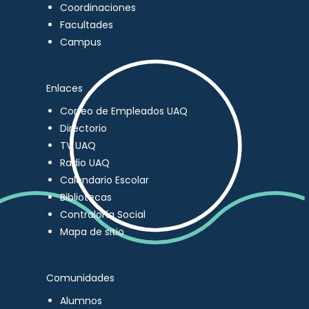
Coordinaciones
Facultades
Campus
Enlaces
Correo de Empleados UAQ
Directorio
TV UAQ
Radio UAQ
Calendario Escolar
Bibliotecas
Contraloría Social
Mapa de sitio
Comunidades
Alumnos