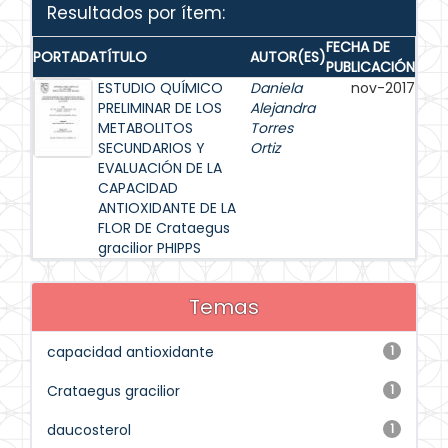
Resultados por ítem:
FECHA DE
PORTADA
TÍTULO
AUTOR(ES)
PUBLICACIÓN
ESTUDIO QUÍMICO
Daniela
nov-2017
PRELIMINAR DE LOS
Alejandra
METABOLITOS
Torres
SECUNDARIOS Y
Ortiz
EVALUACIÓN DE LA
CAPACIDAD
ANTIOXIDANTE DE LA
FLOR DE Crataegus
gracilior PHIPPS
Temas
capacidad antioxidante
1
Crataegus gracilior
1
daucosterol
1