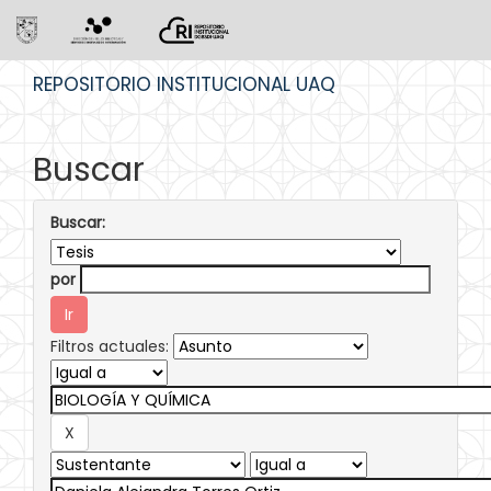
Skip
REPOSITORIO INSTITUCIONAL UAQ
navigation
Buscar
Buscar:
por
Filtros actuales: