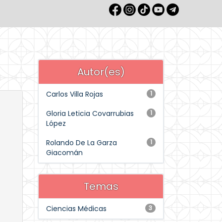
Autor(es)
Carlos Villa Rojas
1
Gloria Leticia Covarrubias
1
López
Rolando De La Garza
1
Giacomán
Temas
Ciencias Médicas
3