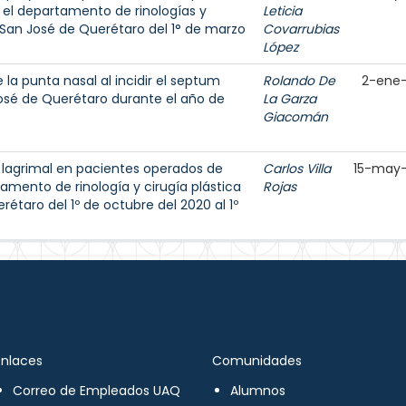
 el departamento de rinologías y
Leticia
al San José de Querétaro del 1° de marzo
Covarrubias
López
la punta nasal al incidir el septum
Rolando De
2-ene
osé de Querétaro durante el año de
La Garza
Giacomán
o lagrimal en pacientes operados de
Carlos Villa
15-may
tamento de rinología y cirugía plástica
Rojas
rétaro del 1º de octubre del 2020 al 1º
Enlaces
Comunidades
Correo de Empleados UAQ
Alumnos