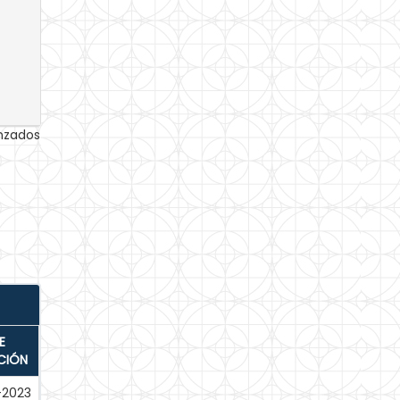
anzados
E
CIÓN
-2023