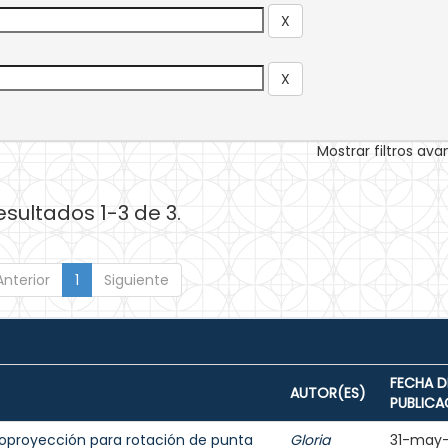
Mostrar filtros av
esultados 1-3 de 3.
Anterior
1
Siguiente
FECHA D
AUTOR(ES)
PUBLICA
toproyección para rotación de punta
Gloria
31-may