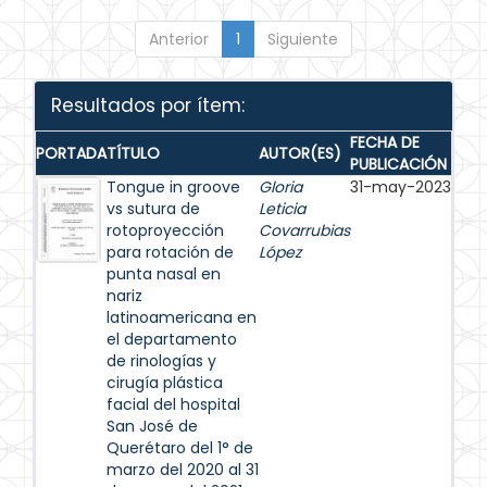
Anterior
1
Siguiente
Resultados por ítem:
FECHA DE
PORTADA
TÍTULO
AUTOR(ES)
PUBLICACIÓN
Tongue in groove
Gloria
31-may-2023
vs sutura de
Leticia
rotoproyección
Covarrubias
para rotación de
López
punta nasal en
nariz
latinoamericana en
el departamento
de rinologías y
cirugía plástica
facial del hospital
San José de
Querétaro del 1° de
marzo del 2020 al 31