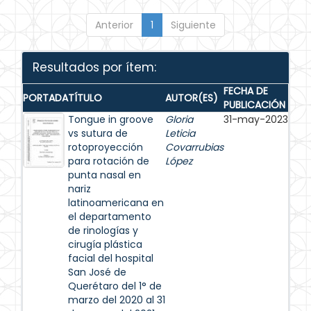
Anterior
1
Siguiente
Resultados por ítem:
FECHA DE
PORTADA
TÍTULO
AUTOR(ES)
PUBLICACIÓN
Tongue in groove
Gloria
31-may-2023
vs sutura de
Leticia
rotoproyección
Covarrubias
para rotación de
López
punta nasal en
nariz
latinoamericana en
el departamento
de rinologías y
cirugía plástica
facial del hospital
San José de
Querétaro del 1° de
marzo del 2020 al 31