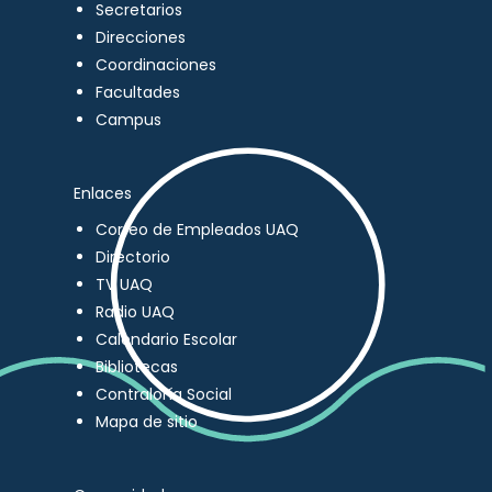
Secretarios
Direcciones
Coordinaciones
Facultades
Campus
Enlaces
Correo de Empleados UAQ
Directorio
TV UAQ
Radio UAQ
Calendario Escolar
Bibliotecas
Contraloría Social
Mapa de sitio