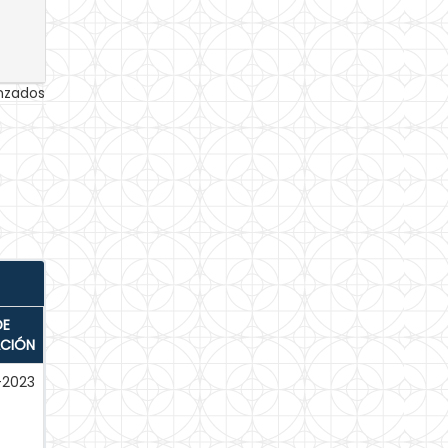
anzados
DE
ACIÓN
-2023