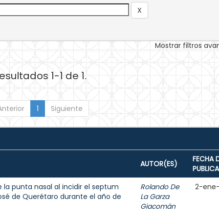
Mostrar filtros av
esultados 1-1 de 1.
Anterior
1
Siguiente
FECHA 
AUTOR(ES)
PUBLIC
la punta nasal al incidir el septum
Rolando De
2-ene
osé de Querétaro durante el año de
La Garza
Giacomán