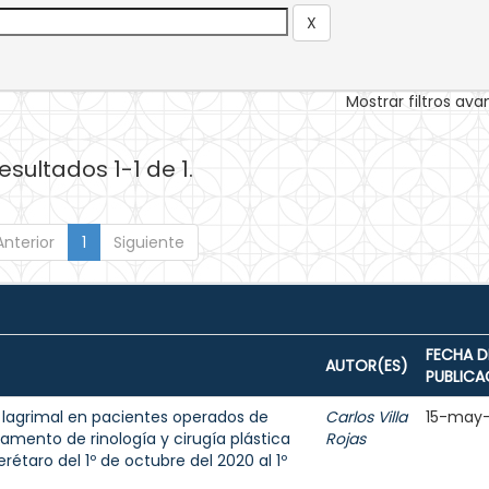
Mostrar filtros av
esultados 1-1 de 1.
Anterior
1
Siguiente
FECHA D
AUTOR(ES)
PUBLICA
o lagrimal en pacientes operados de
Carlos Villa
15-may
tamento de rinología y cirugía plástica
Rojas
rétaro del 1º de octubre del 2020 al 1º