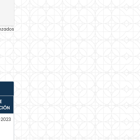
anzados
E
CIÓN
-2023