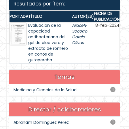
Resultados por ítem:
FECHA DE
PORTADA
TÍTULO
AUTOR(ES)
PUBLICACIÓN
Evaluación de la
Aracely
8-feb-2024
capacidad
Socorro
antibacteriana del
García
gel de aloe vera y
Olivas
extracto de romero
en conos de
gutapercha.
Temas
Medicina y Ciencias de la Salud
1
Director / colaboradores
Abraham Domínguez Pérez
1