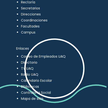
Rectoría
Secretarios
Direcciones
Coordinaciones
Facultades
Campus
Enlaces
Correo de Empleados UAQ
Directorio
TV UAQ
Radio UAQ
Calendario Escolar
Bibliotecas
Contraloría Social
Mapa de sitio