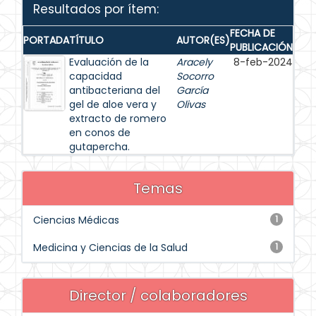
Resultados por ítem:
FECHA DE
PORTADA
TÍTULO
AUTOR(ES)
PUBLICACIÓN
Evaluación de la
Aracely
8-feb-2024
capacidad
Socorro
antibacteriana del
García
gel de aloe vera y
Olivas
extracto de romero
en conos de
gutapercha.
Temas
Ciencias Médicas
1
Medicina y Ciencias de la Salud
1
Director / colaboradores