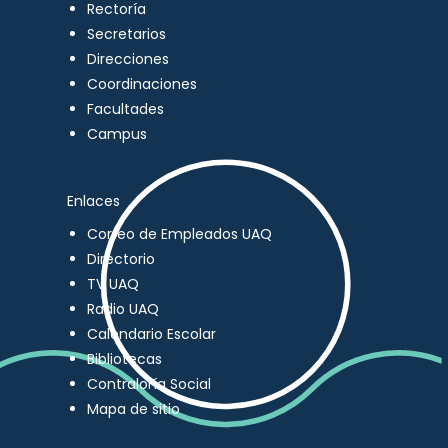
Rectoría
Secretarios
Direcciones
Coordinaciones
Facultades
Campus
Enlaces
Correo de Empleados UAQ
Directorio
TV UAQ
Radio UAQ
Calendario Escolar
Bibliotecas
Contraloría Social
Mapa de sitio