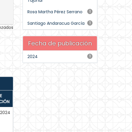
Tajonar
Rosa Martha Pérez Serrano
1
Santiago Andaracua García
1
anzados
Fecha de publicación
2024
1
E
CIÓN
-2024