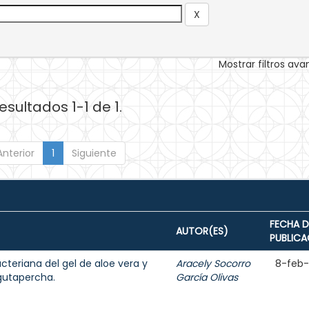
Mostrar filtros av
esultados 1-1 de 1.
Anterior
1
Siguiente
FECHA D
AUTOR(ES)
PUBLICA
cteriana del gel de aloe vera y
Aracely Socorro
8-feb
gutapercha.
García Olivas