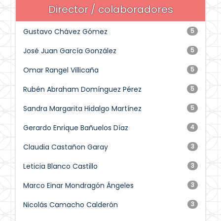
Director / colaboradores
Gustavo Chávez Gómez
5
José Juan García González
5
Omar Rangel Villicaña
5
Rubén Abraham Domínguez Pérez
5
Sandra Margarita Hidalgo Martínez
5
Gerardo Enrique Bañuelos Díaz
4
Claudia Castañon Garay
3
Leticia Blanco Castillo
3
Marco Einar Mondragón Ángeles
3
Nicolás Camacho Calderón
3