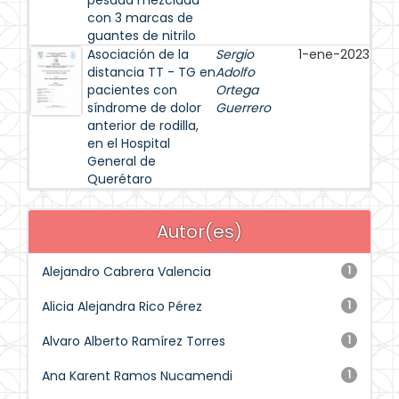
pesada mezclada
con 3 marcas de
guantes de nitrilo
Asociación de la
Sergio
1-ene-2023
distancia TT - TG en
Adolfo
pacientes con
Ortega
síndrome de dolor
Guerrero
anterior de rodilla,
en el Hospital
General de
Querétaro
Autor(es)
Alejandro Cabrera Valencia
1
Alicia Alejandra Rico Pérez
1
Alvaro Alberto Ramírez Torres
1
Ana Karent Ramos Nucamendi
1