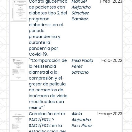
Control glúcemico
Manuel
1-feb-2023
de pacientes con
Alejandro
diabetes tipo 2 del
Sánchez
programa
Ramírez
diabetimss en el
periodo
prepandemia y
durante la
pandemia por
Covid-19.
"“Comparación de
Erika Paola
1-dic-2022
la resistencia
Pérez
diametral a la
Sámano
compresión y el
grosor de película
de cementos de
ionómero de vidrio
modificados con
resina”."
Correlación entre
Alicia
1-may-2023
PAO2/FIO2 Y
Alejandra
SAO2/FIO2 en la
Rico Pérez
estadificación del