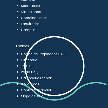
Secretarios
Direcciones
Coordinaciones
Facultades
Campus
Enlaces
Correo de Empleados UAQ
Directorio
TV UAQ
Radio UAQ
Calendario Escolar
Bibliotecas
Contraloría Social
Mapa de sitio