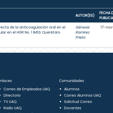
FECHA 
AUTOR(ES)
PUBLIC
recta de la anticoagulación oral en el
Génesis
17-nov
ular en el HGR No. 1 IMSS Querétaro
Ramírez
Prieto
Enlaces
Comunidades
Correo de Empleados UAQ
Alumnos
Directorio
Correo Alumnos UAQ
TV UAQ
Solicitud Correo
Radio UAQ
Docentes