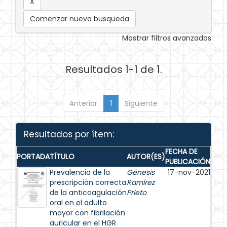
Comenzar nueva busqueda
Mostrar filtros avanzados
Resultados 1-1 de 1.
Anterior
1
Siguiente
Resultados por ítem:
FECHA DE
PORTADA
TÍTULO
AUTOR(ES)
PUBLICACIÓN
Prevalencia de la
Génesis
17-nov-2021
prescripción correcta
Ramírez
de la anticoagulación
Prieto
oral en el adulto
mayor con fibrilación
auricular en el HGR