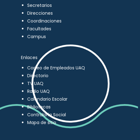
Secretarios
Direcciones
Coordinaciones
Facultades
Campus
Enlaces
Correo de Empleados UAQ
Directorio
TV UAQ
Radio UAQ
Calendario Escolar
Bibliotecas
Contraloría Social
Mapa de sitio