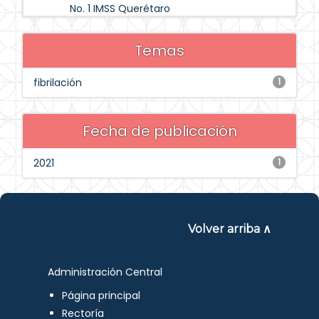
No. 1 IMSS Querétaro
Temas
fibrilación
1
Fecha de publicación
2021
1
Volver arriba ∧
Administración Central
Página principal
Rectoría