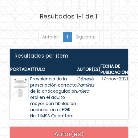
Resultados 1-1 de 1.
Anterior
1
Siguiente
Resultados por ítem:
FECHA DE
PORTADA
TÍTULO
AUTOR(ES)
PUBLICACIÓN
Prevalencia de la
Génesis
17-nov-2021
prescripción correcta
Ramírez
de la anticoagulación
Prieto
oral en el adulto
mayor con fibrilación
auricular en el HGR
No. 1 IMSS Querétaro
Autor(es)