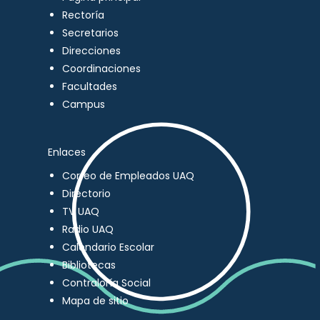
Rectoría
Secretarios
Direcciones
Coordinaciones
Facultades
Campus
Enlaces
Correo de Empleados UAQ
Directorio
TV UAQ
Radio UAQ
Calendario Escolar
Bibliotecas
Contraloría Social
Mapa de sitio