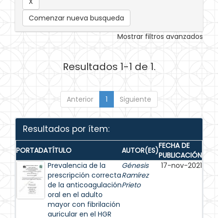
Comenzar nueva busqueda
Mostrar filtros avanzados
Resultados 1-1 de 1.
Anterior
1
Siguiente
Resultados por ítem:
FECHA DE
PORTADA
TÍTULO
AUTOR(ES)
PUBLICACIÓN
Prevalencia de la
Génesis
17-nov-2021
prescripción correcta
Ramírez
de la anticoagulación
Prieto
oral en el adulto
mayor con fibrilación
auricular en el HGR