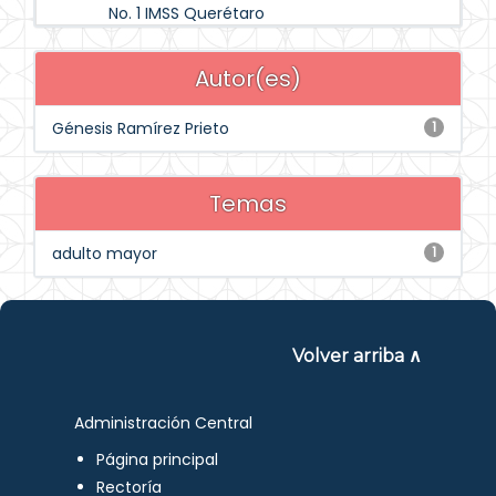
No. 1 IMSS Querétaro
Autor(es)
Génesis Ramírez Prieto
1
Temas
adulto mayor
1
Volver arriba ∧
Administración Central
Página principal
Rectoría