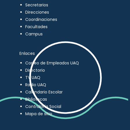
Secretarios
Direcciones
Coordinaciones
Facultades
Campus
Enlaces
Correo de Empleados UAQ
Directorio
TV UAQ
Radio UAQ
Calendario Escolar
Bibliotecas
Contraloría Social
Mapa de sitio