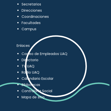
Secretarios
Direcciones
Coordinaciones
Facultades
Campus
Enlaces
Correo de Empleados UAQ
Directorio
TV UAQ
Radio UAQ
Calendario Escolar
Bibliotecas
Contraloría Social
Mapa de sitio