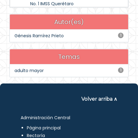
No. 1 IMSS Querétaro
Autor(es)
Génesis Ramírez Prieto
1
Temas
adulto mayor
1
Volver arriba ∧
Administración Central
Página principal
Rectoría