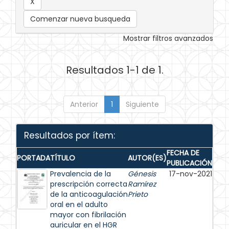
Comenzar nueva busqueda
Mostrar filtros avanzados
Resultados 1-1 de 1.
Anterior
1
Siguiente
Resultados por ítem:
FECHA DE
PORTADA
TÍTULO
AUTOR(ES)
PUBLICACIÓN
Prevalencia de la
Génesis
17-nov-2021
prescripción correcta
Ramírez
de la anticoagulación
Prieto
oral en el adulto
mayor con fibrilación
auricular en el HGR