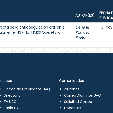
FECHA 
AUTOR(ES)
PUBLIC
recta de la anticoagulación oral en el
Génesis
17-nov
ular en el HGR No. 1 IMSS Querétaro
Ramírez
Prieto
Enlaces
Comunidades
Correo de Empleados UAQ
Alumnos
Directorio
Correo Alumnos UAQ
TV UAQ
Solicitud Correo
Radio UAQ
Docentes