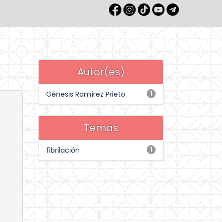
Autor(es)
Génesis Ramírez Prieto
1
Temas
fibrilación
1