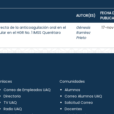
FECHA 
AUTOR(ES)
PUBLIC
recta de la anticoagulación oral en el
Génesis
17-nov
ular en el HGR No. 1 IMSS Querétaro
Ramírez
Prieto
Enlaces
Comunidades
Correo de Empleados UAQ
Alumnos
Directorio
Correo Alumnos UAQ
TV UAQ
Solicitud Correo
Radio UAQ
Docentes