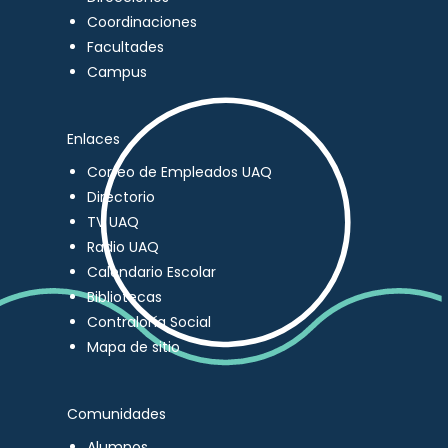
Coordinaciones
Facultades
Campus
Enlaces
Correo de Empleados UAQ
Directorio
TV UAQ
Radio UAQ
Calendario Escolar
Bibliotecas
Contraloría Social
Mapa de sitio
Comunidades
Alumnos