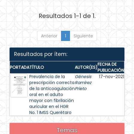
Resultados 1-1 de 1.
Anterior
1
Siguiente
Resultados por ítem:
FECHA DE
PORTADA
TÍTULO
AUTOR(ES)
PUBLICACIÓN
Prevalencia de la
Génesis
17-nov-2021
prescripción correcta
Ramírez
de la anticoagulación
Prieto
oral en el adulto
mayor con fibrilación
auricular en el HGR
No. 1 IMSS Querétaro
Temas