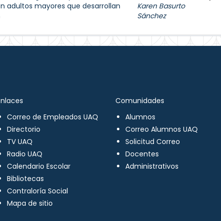
 en adultos mayores que desarrollan
Karen Basurto
n
Sánchez
Enlaces
Comunidades
Correo de Empleados UAQ
Alumnos
Directorio
Correo Alumnos UAQ
TV UAQ
Solicitud Correo
Radio UAQ
Docentes
Calendario Escolar
Administrativos
Bibliotecas
Contraloría Social
Mapa de sitio