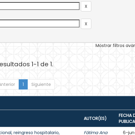
Mostrar filtros av
esultados 1-1 de 1.
Anterior
1
Siguiente
FECHA 
AUTOR(ES)
PUBLIC
onal, reingreso hospitalario,
Fátima Ana
6-jun