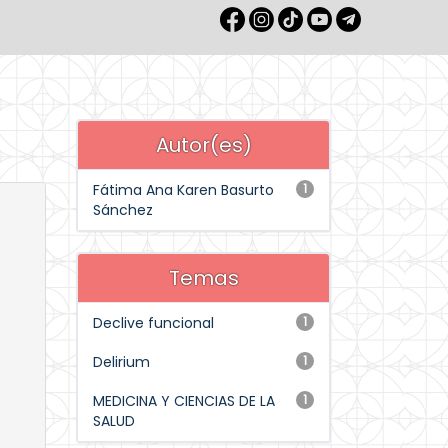
Autor(es)
Fátima Ana Karen Basurto
1
Sánchez
Temas
Declive funcional
1
Delirium
1
MEDICINA Y CIENCIAS DE LA
1
SALUD