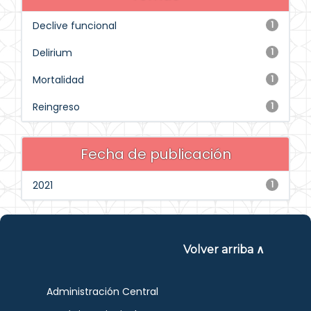
Declive funcional
1
Delirium
1
Mortalidad
1
Reingreso
1
Fecha de publicación
2021
1
Volver arriba ∧
Administración Central