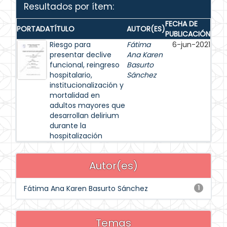
Resultados por ítem:
FECHA DE
PORTADA
TÍTULO
AUTOR(ES)
PUBLICACIÓN
Riesgo para
Fátima
6-jun-2021
presentar declive
Ana Karen
funcional, reingreso
Basurto
hospitalario,
Sánchez
institucionalización y
mortalidad en
adultos mayores que
desarrollan delirium
durante la
hospitalización
Autor(es)
Fátima Ana Karen Basurto Sánchez
1
Temas