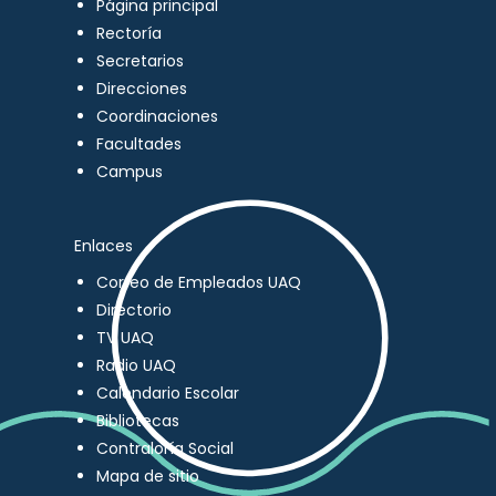
Página principal
Rectoría
Secretarios
Direcciones
Coordinaciones
Facultades
Campus
Enlaces
Correo de Empleados UAQ
Directorio
TV UAQ
Radio UAQ
Calendario Escolar
Bibliotecas
Contraloría Social
Mapa de sitio