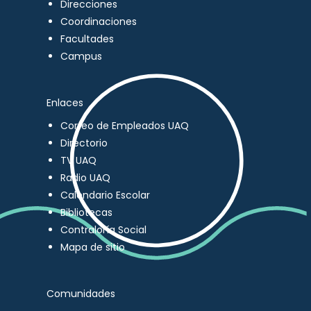
Direcciones
Coordinaciones
Facultades
Campus
Enlaces
Correo de Empleados UAQ
Directorio
TV UAQ
Radio UAQ
Calendario Escolar
Bibliotecas
Contraloría Social
Mapa de sitio
Comunidades