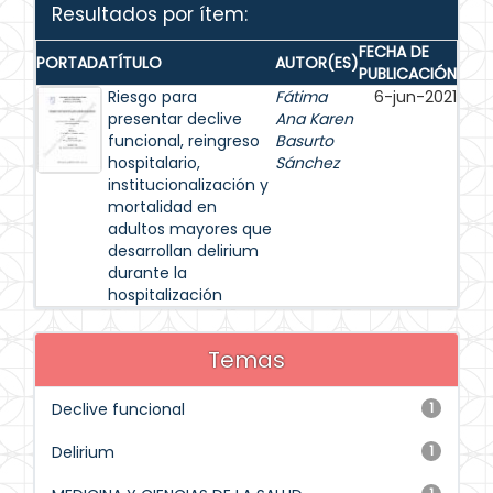
Resultados por ítem:
FECHA DE
PORTADA
TÍTULO
AUTOR(ES)
PUBLICACIÓN
Riesgo para
Fátima
6-jun-2021
presentar declive
Ana Karen
funcional, reingreso
Basurto
hospitalario,
Sánchez
institucionalización y
mortalidad en
adultos mayores que
desarrollan delirium
durante la
hospitalización
Temas
Declive funcional
1
Delirium
1