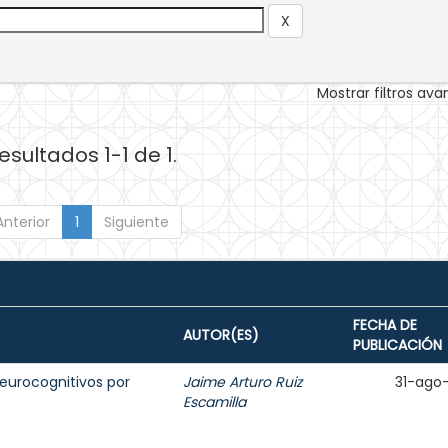
Mostrar filtros av
esultados 1-1 de 1.
Anterior
1
Siguiente
FECHA DE
AUTOR(ES)
PUBLICACIÓN
eurocognitivos por
Jaime Arturo Ruiz
31-ago
Escamilla