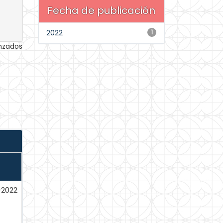
Fecha de publicación
2022
1
anzados
-2022